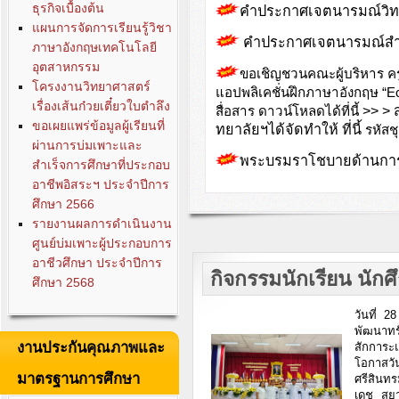
ธุรกิจเบื้องต้น
คำประกาศเจตนารมณ์วิทย
แผนการจัดการเรียนรู้วิชา
คำประกาศเจตนารมณ์สำ
ภาษาอังกฤษเทคโนโลยี
อุตสาหกรรม
ขอเชิญชวนคณะผู้บริหาร คร
โครงงานวิทยาศาสตร์
แอปพลิเคชั
่นฝึกภาษาอังกฤษ “
เรื่องเส้นก๋วยเตี๋ยวใบตำลึง
>> > 
สื่อสาร ดาวน์โหลดได้ที่นี้
ขอเผยแพร่ข้อมูลผู้เรียนที่
ทยาลัยฯได้จัดทำให้ ที่นี้
รหัสชุ
ผ่านการบ่มเพาะและ
พระบรมราโชบายด้านการศ
สำเร็จการศึกษาที่ประกอบ
อาชีพอิสระฯ ประจำปีการ
ศึกษา 2566
รายงานผลการดำเนินงาน
ศูนย์บ่มเพาะผู้ประกอบการ
อาชีวศึกษา ประจำปีการ
กิจกรรมนักเรียน นักศ
ศึกษา 2568
วันที่ 
พัฒนาทร
งานประกันคุณภาพและ
สักการะ
โอกาสวั
มาตรฐานการศึกษา
ศรีสินท
เดช สยา