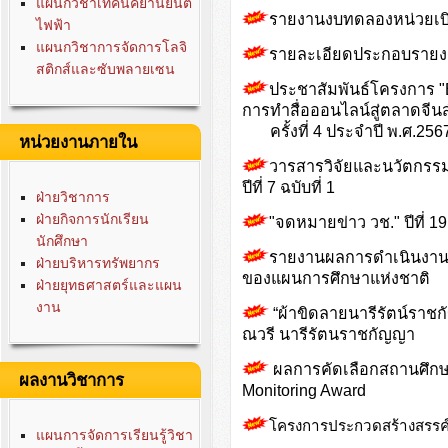
แผนกวิชาเทคนิคยานยนต์
รายงานงบทดลองหน่วยเบิ
ไฟฟ้า
แผนกวิชาการจัดการโลจิ
รายละเอียดประกอบรายง
สติกส์และซับพลายเซน
ประชาสัมพันธ์โครงการ 
การทำสื่อออนไลน์สู่ตลาดจีน
ครั้งที่ 4 ประจำปี พ.ศ.256
หน่วยงานภายใน
วารสารวิจัยและนวัตกรร
ปีที่ 7 ฉบับที่ 1
ฝ่ายวิชาการ
ฝ่ายกิจการนักเรียน
"
จดหมายข่าว วช.
" ปีที่
นักศึกษา
รายงานผลการดำเนินงานข
ฝ่ายบริหารทรัพยากร
ของแผนการศึกษาแห่งชาติ
ฝ่ายยุทธศาสตร์และแผน
งาน
“ผ้าขิดลายนารีรัตน์ราชก
ณวรี นารีรัตนราชกัญญา
ผลการคัดเลือกสถานศึกษ
ผลงานวิชาการ
Monitoring Award
โครงการประกวดสร้างสรรค์
แผนการจัดการเรียนรู้วิชา