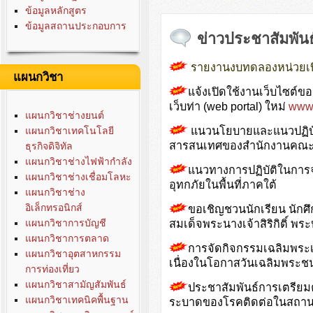
ข้อมูลหลักสูตร
ข้อมูลสถานประกอบการ
ข่าวประชาสัมพันธ
รายงานงบทดลองหน่วยเบิ
แผนกวิชา
แจ้งเปิดใช้งานเว็บไซต
เว็บท่า (web portal) ใหม่
www.
แผนกวิชาช่างยนต์
แนวนโยบายและแนวปฏิบั
แผนกวิชาเทคโนโลยี
สารสนเทศของสำนักงานคณะก
ธุรกิจดิจิทัล
แผนกวิชาช่างไฟฟ้ากำลัง
แนวทางการปฏิบัติในการจ
แผนกวิชาช่างเชื่อมโลหะ
อุทกภัยในพื้นที่ภาคใต้
แผนกวิชาช่าง
อิเล็กทรอนิกส์
ขอเชิญชวนนักเรียน นักศ
แผนกวิชาการบัญชี
สมเด็จพระนางเจ้าสิริกิติ์ 
แผนกวิชาการตลาด
การจัดกิจกรรมเฉลิมพระเ
แผนกวิชาอุตสาหกรรม
เนื่องในโอกาสวันเฉลิมพระช
การท่องเที่ยว
แผนกวิชาสามัญสัมพันธ์
ประชาสัมพันธ์การเตรียมค
แผนกวิชาเทคนิคพื้นฐาน
ระบาดของโรคติดต่อในสถานศ