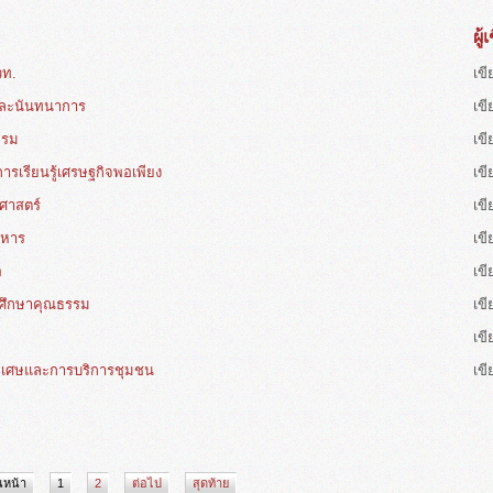
ผู้
วท.
เข
และนันทนาการ
เข
มรม
เข
ารเรียนรู้เศรษฐกิจพอเพียง
เข
าสตร์
เข
ทหาร
เข
อ
เข
ศึกษาคุณธรรม
เข
ี
เข
ิเศษและการบริการชุมชน
เข
นหน้า
1
2
ต่อไป
สุดท้าย